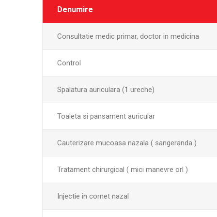
Denumire
Denumire
Consultatie medic primar, doctor in medicina
Control
Spalatura auriculara (1 ureche)
Toaleta si pansament auricular
Cauterizare mucoasa nazala ( sangeranda )
Tratament chirurgical ( mici manevre orl )
Injectie in cornet nazal