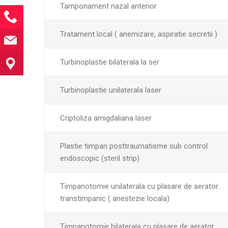
Tamponament nazal anterior
021.667.65.77
Tratament local ( anemizare, aspiratie secretii )
Strada
pacientihumanitas1@gmail.com
Pietei, nr
Turbinoplastie bilaterala la ser
83,
sector 1,
Turbinoplastie unilaterala laser
Bucuresti
Criptoliza amigdaliana laser
Plastie timpan posttraumatisme sub control
endoscopic (steril strip)
Timpanotomie unilaterala cu plasare de aerator
transtimpanic ( anestezie locala)
Timpanotomie bilaterala cu plasare de aerator