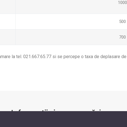
1000
500
700
amare la tel. 021.667.65.77 si se percepe o taxa de deplasare de 1
Informații și programări