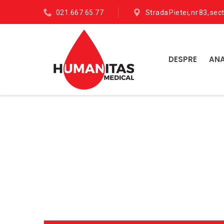
021.667.65.77
Strada Pietei, nr 83, sec
DESPRE
ANA